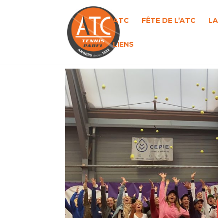
ATC
FÊTE DE L’ATC
LA
LIENS