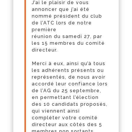
J’ai le plaisir de vous
annoncer que j’ai é
t
é
nommé
président
du
club
de l’ATC lors de notre
première
réunion
du
samedi 27, par
les 15 membres
du
comité
directeur.
Merci à eux, ainsi qu’à tous
les adhérents présents ou
représentés, de nous avoir
accordé leur confiance lors
de l’AG
du
25 septembre,
en permettant l’élection
des 10 candidats proposés,
qui viennent ainsi
compléter votre comité
directeur aux cô
t
és des 5
membres non sortants.