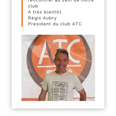
rencontrer au sein de notre
club.
À très bientô
t
,
Régis Aubry
Président
du
club ATC