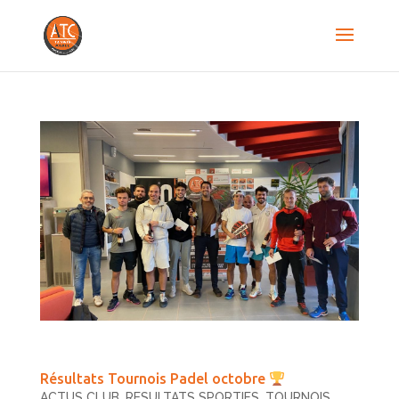
Résultats Tournois Padel octobre
ACTUS CLUB
,
RESULTATS SPORTIFS
,
TOURNOIS