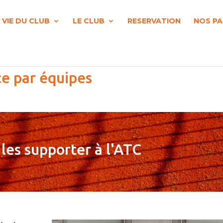
 VIE DU CLUB
LE CLUB
RESERVATION
NOS PA
e par équipes
es supporter à l'ATC