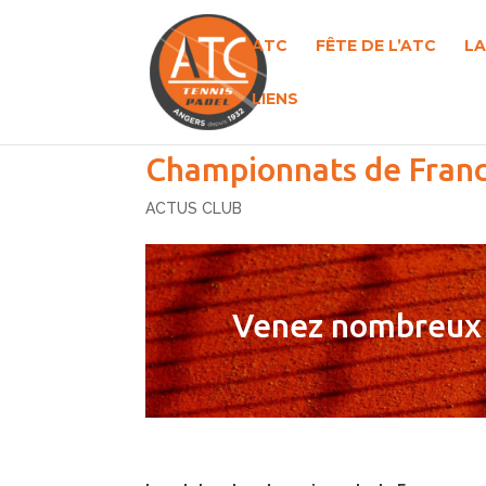
ATC
FÊTE DE L’ATC
LA
LIENS
Championnats de Franc
ACTUS CLUB
Venez nombreux l