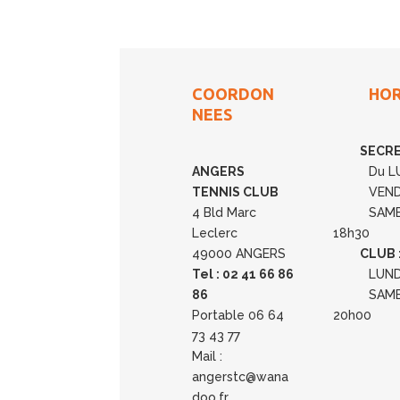
COORDON
HORAI
NEES
SECRETA
ANGERS
Du LUNDI 
TENNIS CLUB
VENDREDI
4 Bld Marc
SAMEDI E
Leclerc
18h30
49000 ANGERS
CLUB 
Tel : 02 41 66 86
LUNDI - 
86
SAMEDI E
Portable 06 64
20h00
73 43 77
Mail :
angerstc@wana
doo.fr