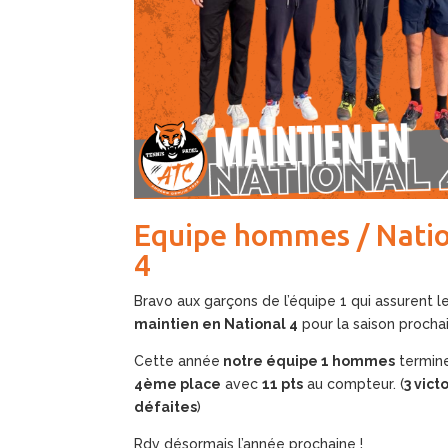
Equipe hommes / Nati
4
Bravo aux garçons de l’équipe 1 qui assurent l
maintien en National 4
pour la saison procha
Cette année
notre équipe 1 hommes
termine
4ème place
avec
11 pts
au compteur. (
3 vict
défaites
)
Rdv désormais l’année prochaine !