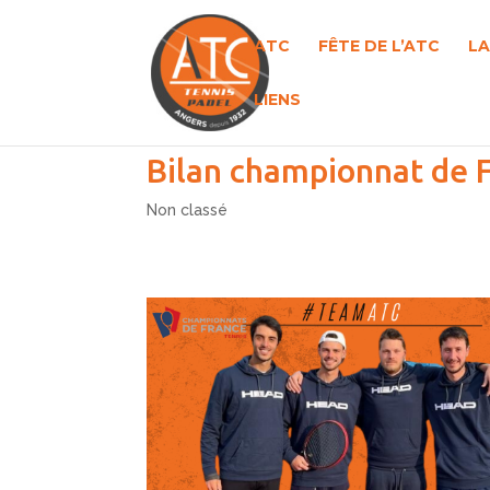
ATC
FÊTE DE L’ATC
LA
LIENS
Bilan championnat de 
Non classé