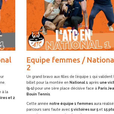
onal
Equipe femmes / Nationa
2
eur
Un grand bravo aux filles de l’équipe 1 qui valident 
ine.
billet pour la montée en
National 1
après
une vic
(5-1)
pour une 1ère place décisive face à
Paris Je
 à la
Bouin Tennis
.
oires et 2
Cette année
notre équipe 1 femmes
aura réalisé
parcours sans faute avec
5 victoires sur 5
et
15 pts