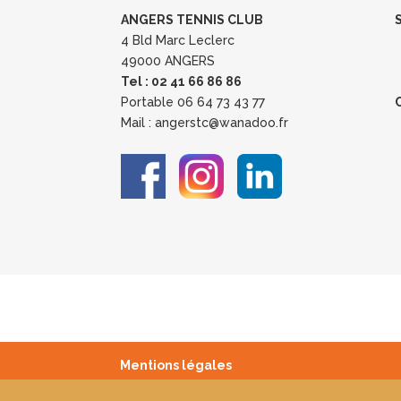
ANGERS TENNIS CLUB
SEC
4 Bld Marc Leclerc
Du L
49000 ANGERS
VEND
Tel : 02 41 66 86 86
SAME
Portable 06 64 73 43 77
CL
Mail : angerstc@wanadoo.fr
LUND
SAME
Mentions légales