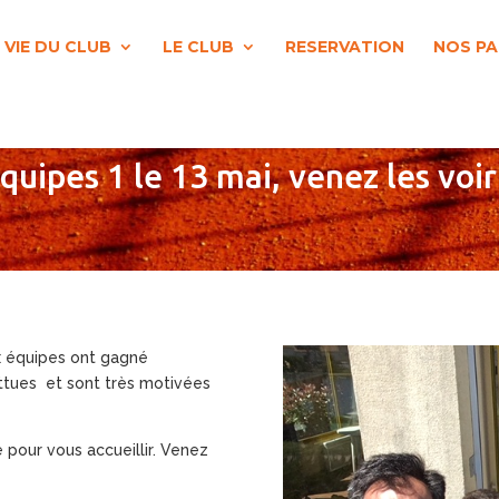
 VIE DU CLUB
LE CLUB
RESERVATION
NOS PA
quipes 1 le 13 mai, venez les voir
x équipes ont gagné
ttues et sont très motivées
 pour vous accueillir. Venez